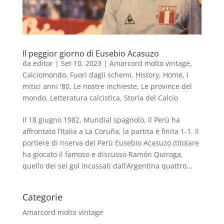
Il peggior giorno di Eusebio Acasuzo
da
editor
|
Set 10, 2023
|
Amarcord molto vintage
,
Calciomondo
,
Fuori dagli schemi
,
History
,
Home
,
I
mitici anni '80
,
Le nostre inchieste
,
Le province del
mondo
,
Letteratura calcistica
,
Storia del Calcio
Il 18 giugno 1982, Mundial spagnolo, il Perù ha
affrontato l’Italia a La Coruña, la partita è finita 1-1. Il
portiere di riserva del Perù Eusebio Acasuzo (titolare
ha giocato il famoso e discusso Ramón Quiroga,
quello dei sei gol incassati dall’Argentina quattro...
Categorie
Amarcord molto vintage