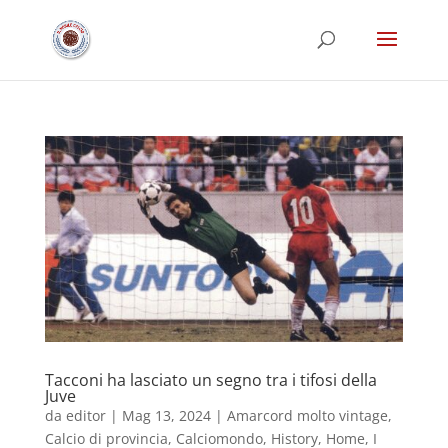
Tacconi ha lasciato un segno tra i tifosi della
Juve
da
editor
|
Mag 13, 2024
|
Amarcord molto vintage
,
Calcio di provincia
,
Calciomondo
,
History
,
Home
,
I