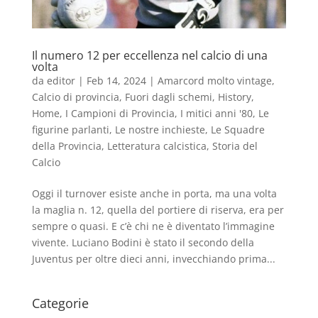
Il numero 12 per eccellenza nel calcio di una
volta
da
editor
|
Feb 14, 2024
|
Amarcord molto vintage
,
Calcio di provincia
,
Fuori dagli schemi
,
History
,
Home
,
I Campioni di Provincia
,
I mitici anni '80
,
Le
figurine parlanti
,
Le nostre inchieste
,
Le Squadre
della Provincia
,
Letteratura calcistica
,
Storia del
Calcio
Oggi il turnover esiste anche in porta, ma una volta
la maglia n. 12, quella del portiere di riserva, era per
sempre o quasi. E c’è chi ne è diventato l’immagine
vivente. Luciano Bodini è stato il secondo della
Juventus per oltre dieci anni, invecchiando prima...
Categorie