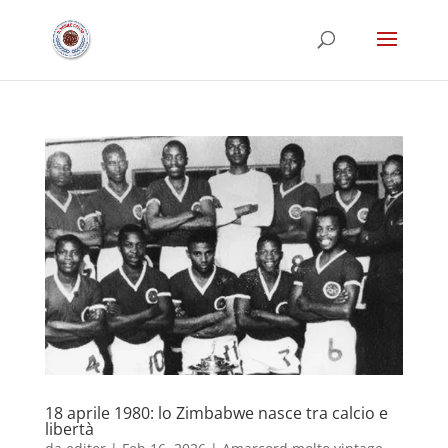
18 aprile 1980: lo Zimbabwe nasce tra calcio e
libertà