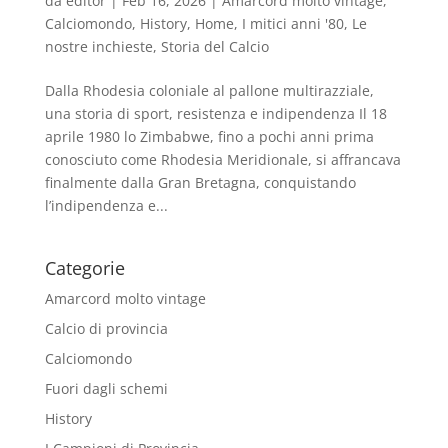
da
editor
|
Feb 16, 2026
|
Amarcord molto vintage
,
Calciomondo
,
History
,
Home
,
I mitici anni '80
,
Le
nostre inchieste
,
Storia del Calcio
Dalla Rhodesia coloniale al pallone multirazziale,
una storia di sport, resistenza e indipendenza Il 18
aprile 1980 lo Zimbabwe, fino a pochi anni prima
conosciuto come Rhodesia Meridionale, si affrancava
finalmente dalla Gran Bretagna, conquistando
l’indipendenza e...
Categorie
Amarcord molto vintage
Calcio di provincia
Calciomondo
Fuori dagli schemi
History