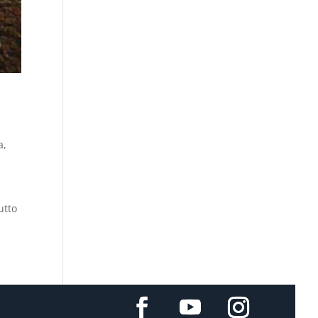
a
,
utto