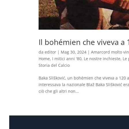
Il bohémien che viveva a 1
da
editor
|
Mag 30, 2024
|
Amarcord molto vi
Home
,
I mitici anni '80
,
Le nostre inchieste
,
Le 
Storia del Calcio
Baka Slišković, un bohémien che viveva a 120 all
interessava la nazionale Blaž Baka Slišković er
ciò che gli altri non...