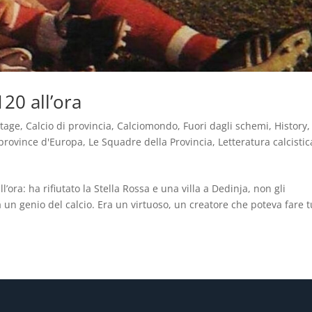
20 all’ora
ntage
,
Calcio di provincia
,
Calciomondo
,
Fuori dagli schemi
,
History
,
province d'Europa
,
Le Squadre della Provincia
,
Letteratura calcistic
’ora: ha rifiutato la Stella Rossa e una villa a Dedinja, non gli
a un genio del calcio. Era un virtuoso, un creatore che poteva fare t