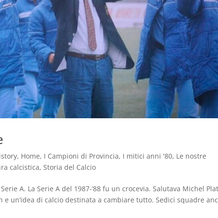
e
istory
,
Home
,
I Campioni di Provincia
,
I mitici anni '80
,
Le nostre
ra calcistica
,
Storia del Calcio
erie A. La Serie A del 1987-’88 fu un crocevia. Salutava Michel Plat
n e un’idea di calcio destinata a cambiare tutto. Sedici squadre an