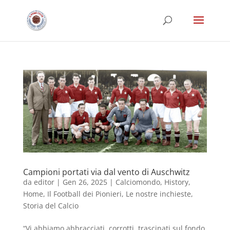
Campioni portati via dal vento di Auschwitz
da
editor
|
Gen 26, 2025
|
Calciomondo
,
History
,
Home
,
Il Football dei Pionieri
,
Le nostre inchieste
,
Storia del Calcio
“Vi abbiamo abbracciati, corrotti, trascinati sul fondo