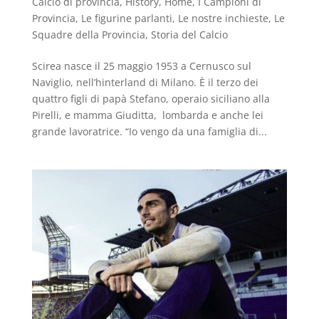
Calcio di provincia
,
History
,
Home
,
I Campioni di
Provincia
,
Le figurine parlanti
,
Le nostre inchieste
,
Le
Squadre della Provincia
,
Storia del Calcio
Scirea nasce il 25 maggio 1953 a Cernusco sul
Naviglio, nell’hinterland di Milano. È il terzo dei
quattro figli di papà Stefano, operaio siciliano alla
Pirelli, e mamma Giuditta, lombarda e anche lei
grande lavoratrice. “Io vengo da una famiglia di...