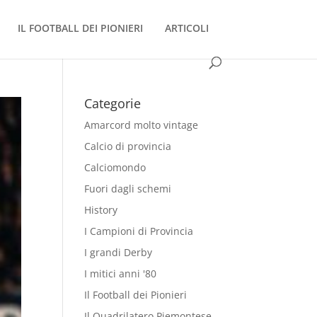
IL FOOTBALL DEI PIONIERI
ARTICOLI
Categorie
Amarcord molto vintage
Calcio di provincia
Calciomondo
Fuori dagli schemi
History
I Campioni di Provincia
I grandi Derby
I mitici anni '80
Il Football dei Pionieri
Il Quadrilatero Piemontese