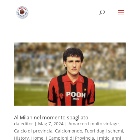
Al Milan nel momento sbagliato
da
editor
|
Mag 7, 2024
|
Amarcord molto vintage
,
Calcio di provincia
,
Calciomondo
,
Fuori dagli schemi
,
History
,
Home
,
I Campioni di Provincia
,
I mitici anni