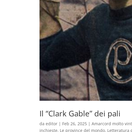
Il “Clark Gable” dei pali
da
editor
|
Feb 26, 2025
|
Amarcord molto vin
inchieste
,
Le province del mondo
,
Letteratura c