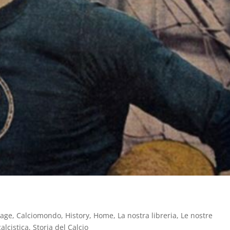
tage
,
Calciomondo
,
History
,
Home
,
La nostra libreria
,
Le nostre
alcistica
,
Storia del Calcio