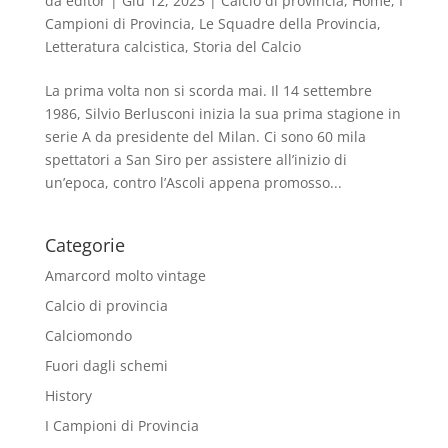
da
editor
|
Giu 12, 2023
|
Calcio di provincia
,
Home
,
I
Campioni di Provincia
,
Le Squadre della Provincia
,
Letteratura calcistica
,
Storia del Calcio
La prima volta non si scorda mai. Il 14 settembre
1986, Silvio Berlusconi inizia la sua prima stagione in
serie A da presidente del Milan. Ci sono 60 mila
spettatori a San Siro per assistere all’inizio di
un’epoca, contro l’Ascoli appena promosso...
Categorie
Amarcord molto vintage
Calcio di provincia
Calciomondo
Fuori dagli schemi
History
I Campioni di Provincia