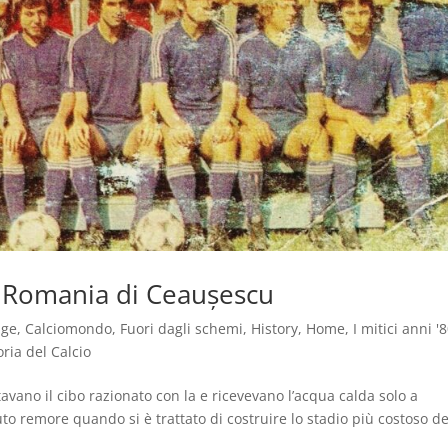
la Romania di Ceaușescu
age
,
Calciomondo
,
Fuori dagli schemi
,
History
,
Home
,
I mitici anni '
oria del Calcio
vano il cibo razionato con la e ricevevano l’acqua calda solo a
to remore quando si è trattato di costruire lo stadio più costoso de