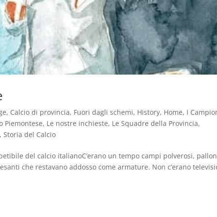
e
ge
,
Calcio di provincia
,
Fuori dagli schemi
,
History
,
Home
,
I Campion
ro Piemontese
,
Le nostre inchieste
,
Le Squadre della Provincia
,
,
Storia del Calcio
ipetibile del calcio italianoC’erano un tempo campi polverosi, pallon
pesanti che restavano addosso come armature. Non c’erano televisi