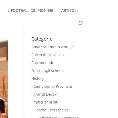
IL FOOTBALL DEI PIONIERI
ARTICOLI
Categorie
Amarcord molto vintage
Calcio di provincia
Calciomondo
Fuori dagli schemi
History
I Campioni di Provincia
I grandi Derby
I mitici anni '80
Il Football dei Pionieri
Il Quadrilatero Piemontese