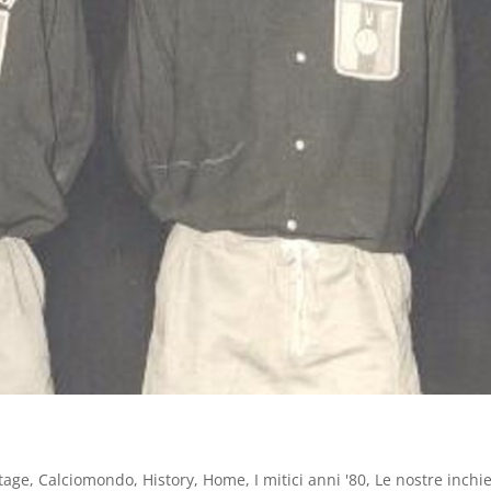
tage
,
Calciomondo
,
History
,
Home
,
I mitici anni '80
,
Le nostre inchi