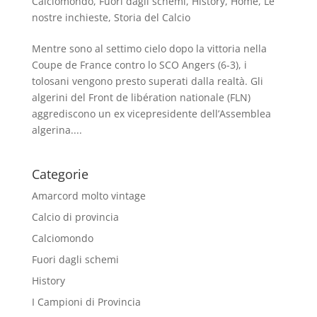
Calciomondo
,
Fuori dagli schemi
,
History
,
Home
,
Le
nostre inchieste
,
Storia del Calcio
Mentre sono al settimo cielo dopo la vittoria nella
Coupe de France contro lo SCO Angers (6-3), i
tolosani vengono presto superati dalla realtà. Gli
algerini del Front de libération nationale (FLN)
aggrediscono un ex vicepresidente dell’Assemblea
algerina....
Categorie
Amarcord molto vintage
Calcio di provincia
Calciomondo
Fuori dagli schemi
History
I Campioni di Provincia