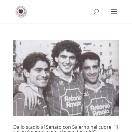
Dallo stadio al Senato con Salerno nel cuore. “Il
calcio è sempre più schiavo dei soldi”