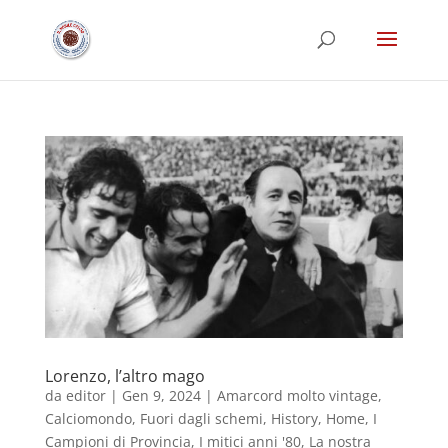
Lorenzo, l’altro mago
da
editor
|
Gen 9, 2024
|
Amarcord molto vintage
,
Calciomondo
,
Fuori dagli schemi
,
History
,
Home
,
I
Campioni di Provincia
,
I mitici anni '80
,
La nostra