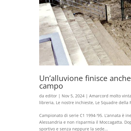
Un’alluvione finisce anche
campo
da
editor
|
Nov 5, 2024
|
Amarcord molto vint
libreria
,
Le nostre inchieste
,
Le Squadre della 
Campionato di serie C1 1994-’95. L’annata è in
Alessandria e non risparmia il Moccagatta. Dop
sportivo e senza neppure la sede...