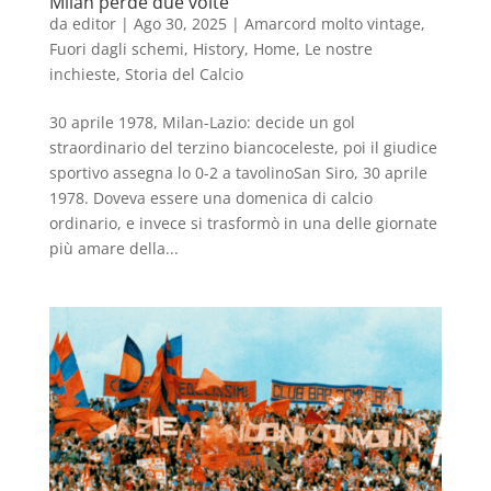
Milan perde due volte
da
editor
|
Ago 30, 2025
|
Amarcord molto vintage
,
Fuori dagli schemi
,
History
,
Home
,
Le nostre
inchieste
,
Storia del Calcio
30 aprile 1978, Milan-Lazio: decide un gol
straordinario del terzino biancoceleste, poi il giudice
sportivo assegna lo 0-2 a tavolinoSan Siro, 30 aprile
1978. Doveva essere una domenica di calcio
ordinario, e invece si trasformò in una delle giornate
più amare della...