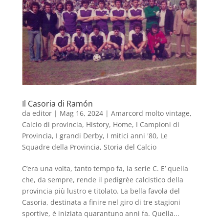
Il Casoria di Ramón
da
editor
|
Mag 16, 2024
|
Amarcord molto vintage
,
Calcio di provincia
,
History
,
Home
,
I Campioni di
Provincia
,
I grandi Derby
,
I mitici anni '80
,
Le
Squadre della Provincia
,
Storia del Calcio
C’era una volta, tanto tempo fa, la serie C. E’ quella
che, da sempre, rende il pedigrèe calcistico della
provincia più lustro e titolato. La bella favola del
Casoria, destinata a finire nel giro di tre stagioni
sportive, è iniziata quarantuno anni fa. Quella...