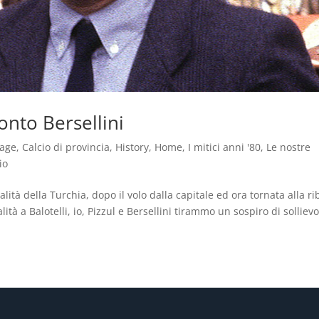
conto Bersellini
tage
,
Calcio di provincia
,
History
,
Home
,
I mitici anni '80
,
Le nostre
io
lità della Turchia, dopo il volo dalla capitale ed ora tornata alla ri
tà a Balotelli, io, Pizzul e Bersellini tirammo un sospiro di sollievo