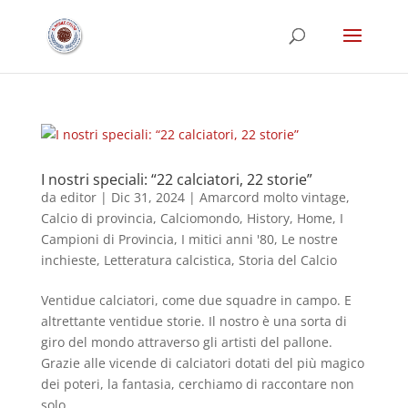
I nostri speciali: “22 calciatori, 22 storie”
da
editor
|
Dic 31, 2024
|
Amarcord molto vintage
,
Calcio di provincia
,
Calciomondo
,
History
,
Home
,
I
Campioni di Provincia
,
I mitici anni '80
,
Le nostre
inchieste
,
Letteratura calcistica
,
Storia del Calcio
Ventidue calciatori, come due squadre in campo. E
altrettante ventidue storie. Il nostro è una sorta di
giro del mondo attraverso gli artisti del pallone.
Grazie alle vicende di calciatori dotati del più magico
dei poteri, la fantasia, cerchiamo di raccontare non
solo...