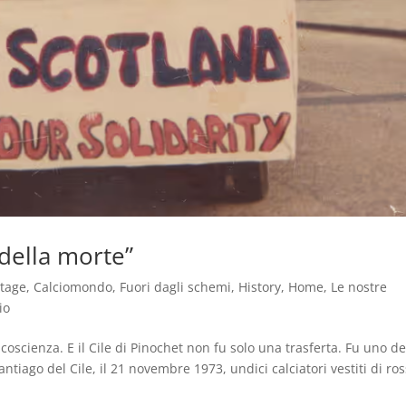
 della morte”
ntage
,
Calciomondo
,
Fuori dagli schemi
,
History
,
Home
,
Le nostre
io
 coscienza. E il Cile di Pinochet non fu solo una trasferta. Fu uno de
antiago del Cile, il 21 novembre 1973, undici calciatori vestiti di ro