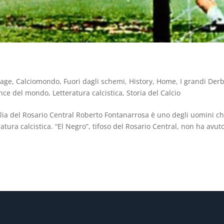
tage
,
Calciomondo
,
Fuori dagli schemi
,
History
,
Home
,
I grandi Der
ince del mondo
,
Letteratura calcistica
,
Storia del Calcio
lia del Rosario Central Roberto Fontanarrosa è uno degli uomini c
ura calcistica. “El Negro”, tifoso del Rosario Central, non ha avut