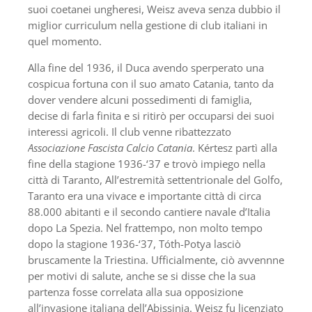
suoi coetanei ungheresi, Weisz aveva senza dubbio il
miglior curriculum nella gestione di club italiani in
quel momento.
Alla fine del 1936, il Duca avendo sperperato una
cospicua fortuna con il suo amato Catania, tanto da
dover vendere alcuni possedimenti di famiglia,
decise di farla finita e si ritirò per occuparsi dei suoi
interessi agricoli. Il club venne ribattezzato
Associazione Fascista Calcio Catania
. Kértesz partì alla
fine della stagione 1936-‘37 e trovò impiego nella
città di Taranto, All’estremità settentrionale del Golfo,
Taranto era una vivace e importante città di circa
88.000 abitanti e il secondo cantiere navale d’Italia
dopo La Spezia. Nel frattempo, non molto tempo
dopo la stagione 1936-‘37, Tóth-Potya lasciò
bruscamente la Triestina. Ufficialmente, ciò avvennne
per motivi di salute, anche se si disse che la sua
partenza fosse correlata alla sua opposizione
all’invasione italiana dell’Abissinia. Weisz fu licenziato