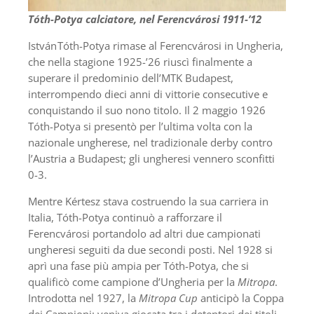
Tóth-Potya calciatore, nel Ferencvárosi 1911-’12
István Tóth-Potya rimase al Ferencvárosi in Ungheria,
che nella stagione 1925-’26 riuscì finalmente a
superare il predominio dell’MTK Budapest,
interrompendo dieci anni di vittorie consecutive e
conquistando il suo nono titolo. Il 2 maggio 1926
Tóth-Potya si presentò per l’ultima volta con la
nazionale ungherese, nel tradizionale derby contro
l’Austria a Budapest; gli ungheresi vennero sconfitti
0-3.
Mentre Kértesz stava costruendo la sua carriera in
Italia, Tóth-Potya continuò a rafforzare il
Ferencvárosi portandolo ad altri due campionati
ungheresi seguiti da due secondi posti. Nel 1928 si
aprì una fase più ampia per Tóth-Potya, che si
qualificò come campione d’Ungheria per la
Mitropa
.
Introdotta nel 1927, la
Mitropa Cup
anticipò la Coppa