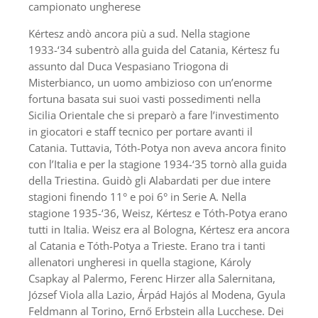
campionato ungherese
Kértesz andò ancora più a sud. Nella stagione
1933-‘34 subentrò alla guida del Catania, Kértesz fu
assunto dal Duca Vespasiano Triogona di
Misterbianco, un uomo ambizioso con un’enorme
fortuna basata sui suoi vasti possedimenti nella
Sicilia Orientale che si preparò a fare l’investimento
in giocatori e staff tecnico per portare avanti il ​​
Catania. Tuttavia, Tóth-Potya non aveva ancora finito
con l’Italia e per la stagione 1934-‘35 tornò alla guida
della Triestina. Guidò gli Alabardati per due intere
stagioni finendo 11° e poi 6° in Serie A. Nella
stagione 1935-‘36, Weisz, Kértesz e Tóth-Potya erano
tutti in Italia. Weisz era al Bologna, Kértesz era ancora
al Catania e Tóth-Potya a Trieste. Erano tra i tanti
allenatori ungheresi in quella stagione, Károly
Csapkay al Palermo, Ferenc Hirzer alla Salernitana,
József Viola alla Lazio, Árpád Hajós al Modena, Gyula
Feldmann al Torino, Ernő Erbstein alla Lucchese. Dei