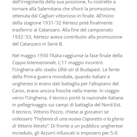
dell’irregolarità della sua posizione, fu costretto a
tornare alla Salernitana che sfiorò la promozione,
ottenuta dal Cagliari vittorioso in finale. All’inizio
della stagione 1931-‘32 Kértesz poté finalmente
trasferirsi al Catanzaro. Alla fine del campionato
1932-‘33, Kértesz aveva contribuito alla promozione
del Catanzaro in Serie B.
Nel maggio 1930 l’Italia raggiunse la fase finale della
Coppa Internazionale
. L’11 maggio incontrò
l’Ungheria allo stadio
Üllői úti
di Budapest. Le ferite
della Prima guerra mondiale, quando italiani e
ungheresi si erano dati battaglia per l’altopiano del
Carso, erano ancora fresche nella mente. In viaggio
verso l’Ungheria, il tecnico portò la nazionale italiana
in pellegrinaggio sui campi di battaglia del Nord-Est.
Il tecnico, Vittorio Pozzo, chiese ai giocatori se
volessero
“l’infamia di una nuova Caporetto o la gloria
di Vittorio Veneto”.
Di fronte a un pubblico ungherese
incredulo, gli Azzurri infuocati si imposero per 5-0.