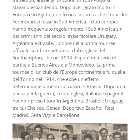
frattempo, anche gli orizzonti di Tóth-Potya si
stavano espandendo. Dopo aver girato molto in
Europa e in Egitto, non fu una sorpresa che il tour dei
Ferencvárosi fosse in Sud America. I club europei
hanno frequentato regolarmente il Sud America sin
dai primi anni del secolo, in particolare Uruguay,
Argentina e Brasile. L’onore della prima tournée
ufficiale sembra spettare al club inglese del
Southampton, che nel 1904 disputò una serie di
partite a Buenos Aires e a Montevideo. La prima
tournée di un club dell’Europa continentale fu quella
del Torino nel 1914, che ebbe un effetto
determinante almeno sul calcio in Brasile. Dopo una
pausa per la guerra, i club inglesi, italiani e spagnoli
hanno ripreso i tour in Argentina, Brasile e Uruguay,
tra cui Chelsea, Genoa, Deportivo Español, Real
Madrid, Celta Vigo e Barcellona.