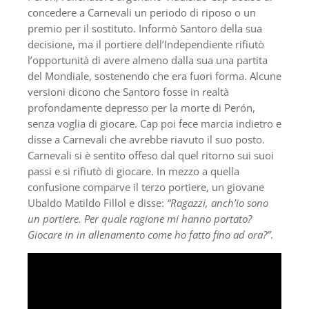
concedere a Carnevali un periodo di riposo o un
premio per il sostituto. Informò Santoro della sua
decisione, ma il portiere dell’Independiente rifiutò
l’opportunità di avere almeno dalla sua una partita
del Mondiale, sostenendo che era fuori forma. Alcune
versioni dicono che Santoro fosse in realtà
profondamente depresso per la morte di Perón,
senza voglia di giocare. Cap poi fece marcia indietro e
disse a Carnevali che avrebbe riavuto il suo posto.
Carnevali si è sentito offeso dal quel ritorno sui suoi
passi e si rifiutò di giocare. In mezzo a quella
confusione comparve il terzo portiere, un giovane
Ubaldo Matildo Fillol e disse:
“Ragazzi, anch’io sono
un portiere. Per quale ragione mi hanno portato?
Giocare in in allenamento come ho fatto fino ad ora?”
.