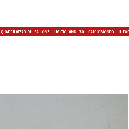
L QUADRILATERO DEL PALLONE
L QUADRILATERO DEL PALLONE
I MITICI ANNI ’80
I MITICI ANNI ’80
CALCIOMONDO
CALCIOMONDO
IL FO
IL FO