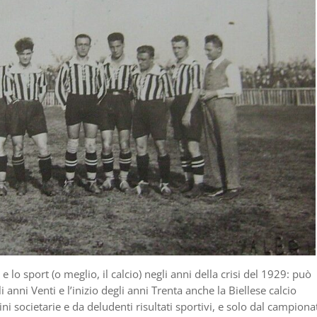
 e lo sport (o meglio, il calcio) negli anni della crisi del 1929: può
i anni Venti e l’inizio degli anni Trenta anche la Biellese calcio
dini societarie e da deludenti risultati sportivi, e solo dal campiona