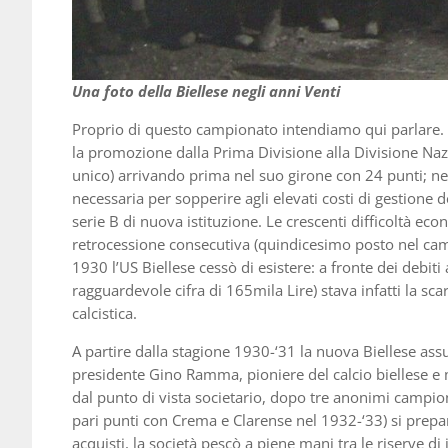
Una foto della Biellese negli anni Venti
Proprio di questo campionato intendiamo qui parlare. 
la promozione dalla Prima Divisione alla Divisione Naz
unico) arrivando prima nel suo girone con 24 punti; nel
necessaria per sopperire agli elevati costi di gestione 
serie B di nuova istituzione. Le crescenti difficoltà e
retrocessione consecutiva (quindicesimo posto nel cam
1930 l’US Biellese cessò di esistere: a fronte dei debit
ragguardevole cifra di 165mila Lire) stava infatti la sca
calcistica.
A partire dalla stagione 1930-‘31 la nuova Biellese as
presidente Gino Ramma, pioniere del calcio biellese e 
dal punto di vista societario, dopo tre anonimi campion
pari punti con Crema e Clarense nel 1932-‘33) si prepa
acquisti, la società pescò a piene mani tra le riserve d