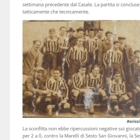
settimana precedente dal Casale. La partita si concluse 
tatticamente che tecnicamente.
Rarissi
La sconfitta non ebbe ripercussioni negative sui giocator
per 2 a 0, contro la Marelli di Sesto San Giovanni, la Se