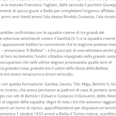
o e la mezzala Francesco Tagliani, dalla seconda il portiere Giuse
menti di spicco giunti a Biella per completare l’organico affidato 
 primi anni Venti) erano l’ala destra Rinaldo Costanzo, l’ala sinistr
i sarebbe confrontata con le squadre riserve di tre grandi del
 vittoriose amichevoli contro il Santhià (3-1) e la squadra riserve
li appassionati biellesi la convinzione che la stagione potesse rise
– annunciava
“il Biellese”
–
e fra poco più di una settimana anche g
 col loro incitamento l’undici cittadino impegnato nella grande conte
occupazioni che nelle ultime stagioni provocavano quella serie di
ra granata (rosso granata era il colore della divisa della Biellese,
 era invece nerazzurra a strisce verticali)»
.
con questa formazione: Gamba; Savoia, Tibi; Maja, Bertolo II, Gr
vio incerto, che aveva permesso ai padroni di casa di portarsi avan
gio con reti di Bertolo I (Cèsar) e Costanzo II (Giovanni, detto
Nino
osi al seguito della squadra: degni di nota i tre che avevano raggiun
osservò un turno di riposo, approfittandone per disputare un’amic
 Domenica 1 ottobre 1933 arrivò a Biella il Torino riserve, sconfitto