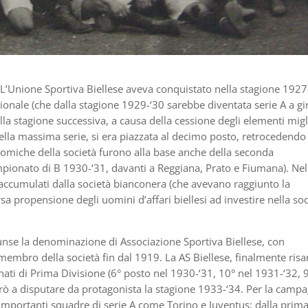
L’Unione Sportiva Biellese aveva conquistato nella stagione 1927
ionale (che dalla stagione 1929-‘30 sarebbe diventata serie A a g
la stagione successiva, a causa della cessione degli elementi migl
della massima serie, si era piazzata al decimo posto, retrocedendo
conomiche della società furono alla base anche della seconda
pionato di B 1930-‘31, davanti a Reggiana, Prato e Fiumana). Nel
i accumulati dalla società bianconera (che avevano raggiunto la
rsa propensione degli uomini d’affari biellesi ad investire nella soc
sunse la denominazione di Associazione Sportiva Biellese, con
membro della società fin dal 1919. La AS Biellese, finalmente risa
ati di Prima Divisione (6° posto nel 1930-‘31, 10° nel 1931-‘32, 9
rò a disputare da protagonista la stagione 1933-‘34. Per la camp
i importanti squadre di serie A come Torino e Juventus: dalla prim