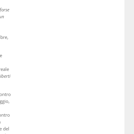
forse
 un
mbre,
se
reale
iberti
contro
eggio,
contro
a
e del