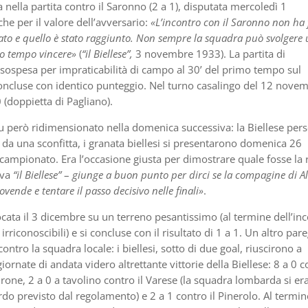
ia nella partita contro il Saronno (2 a 1), disputata mercoledì 1
che per il valore dell’avversario:
«L’incontro con il Saronno non ha 
ato e quello
è stato raggiunto. Non sempre la squadra può svolgere
sso tempo vincere»
(
“il Biellese”,
3 novembre 1933). La partita di
spesa per impraticabilità di campo al 30’ del primo tempo sul
i concluse con identico punteggio. Nel turno casalingo del 12 nove
 (doppietta di Pagliano).
fu però ridimensionato nella domenica successiva: la Biellese per
i da una sconfitta, i granata biellesi si presentarono domenica 26
campionato. Era l’occasione giusta per dimostrare quale fosse la 
eva
“il Biellese”
–
giunge a buon punto per dirci se la compagine di Al
vende e tentare il passo decisivo nelle finali»
.
iocata il 3 dicembre su un terreno pesantissimo (al termine dell’in
irriconoscibili) e si concluse con il risultato di 1 a 1. Un altro par
ontro la squadra locale: i biellesi, sotto di due goal, riuscirono a
ornate di andata videro altrettante vittorie della Biellese: 8 a 0 
irone, 2 a 0 a tavolino contro il Varese (la squadra lombarda si er
ardo previsto dal regolamento) e 2 a 1 contro il Pinerolo. Al termin