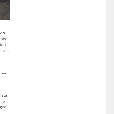
-‘28
irone
iori
 nella
ietà
nata
° a
agna
a