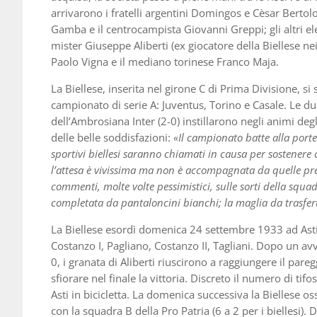
arrivarono i fratelli argentini Domingos e Cèsar Bertol
Gamba e il centrocampista Giovanni Greppi; gli altri ele
mister Giuseppe Aliberti (ex giocatore della Biellese nei
Paolo Vigna e il mediano torinese Franco Maja.
La Biellese, inserita nel girone C di Prima Divisione, s
campionato di serie A: Juventus, Torino e Casale. Le due
dell’Ambrosiana Inter (2-0) instillarono negli animi deg
delle belle soddisfazioni:
«Il campionato batte alla porte
sportivi biellesi saranno chiamati in causa per sostenere
l’attesa è vivissima ma non è accompagnata da quelle pre
commenti, molte volte pessimistici, sulle sorti della squad
completata da pantaloncini bianchi; la maglia da trasferta
La Biellese esordì domenica 24 settembre 1933 ad Asti 
Costanzo I, Pagliano, Costanzo II, Tagliani. Dopo un av
0, i granata di Aliberti riuscirono a raggiungere il pareg
sfiorare nel finale la vittoria. Discreto il numero di tif
Asti in bicicletta. La domenica successiva la Biellese 
con la squadra B della Pro Patria (6 a 2 per i biellesi).