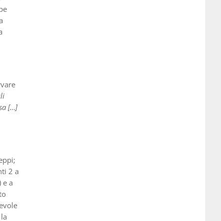
ppe
a
a
rvare
li
sa […]
eppi;
ti 2 a
) e a
to
hevole
 la