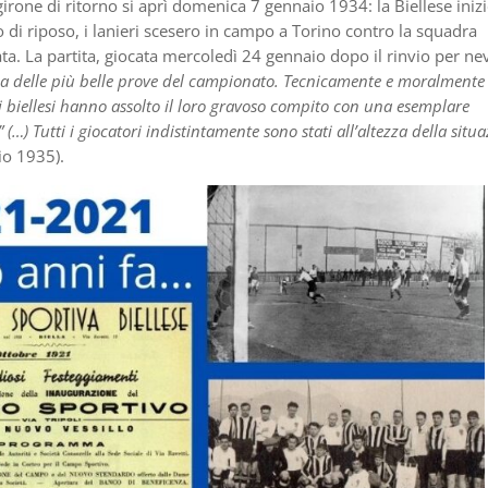
girone di ritorno si aprì domenica 7 gennaio 1934: la Biellese inizi
 di riposo, i lanieri scesero in campo a Torino contro la squadra
nata. La partita, giocata mercoledì 24 gennaio dopo il rinvio per ne
a delle più belle prove del campionato. Tecnicamente e moralmente
 i biellesi hanno assolto il loro gravoso compito con una esemplare
 (…) Tutti i giocatori indistintamente sono stati all’altezza della situ
o 1935).