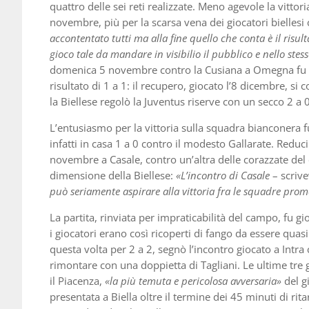
quattro delle sei reti realizzate. Meno agevole la vittor
novembre, più per la scarsa vena dei giocatori biellesi 
accontentato tutti ma alla fine quello che conta è il risult
gioco tale da mandare in visibilio il pubblico e nello ste
domenica 5 novembre contro la Cusiana a Omegna fu so
risultato di 1 a 1: il recupero, giocato l’8 dicembre, s
la Biellese regolò la Juventus riserve con un secco 2 a 0
L’entusiasmo per la vittoria sulla squadra bianconera 
infatti in casa 1 a 0 contro il modesto Gallarate. Reduc
novembre a Casale, contro un’altra delle corazzate del 
dimensione della Biellese:
«L’incontro di Casale
– scriv
può seriamente aspirare alla vittoria fra le squadre promo
La partita, rinviata per impraticabilità del campo, fu g
i giocatori erano così ricoperti di fango da essere quasi 
questa volta per 2 a 2, segnò l’incontro giocato a Intra c
rimontare con una doppietta di Tagliani. Le ultime tre gi
il Piacenza,
«la più temuta e pericolosa avversaria»
del g
presentata a Biella oltre il termine dei 45 minuti di rit