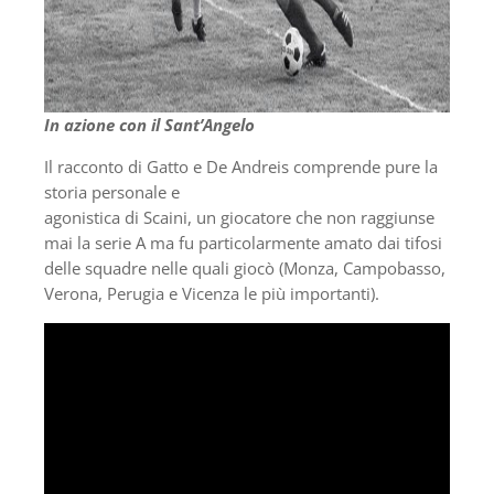
In azione con il Sant’Angelo
Il racconto di Gatto e De Andreis comprende pure la
storia personale e
agonistica di Scaini, un giocatore che non raggiunse
mai la serie A ma fu particolarmente amato dai tifosi
delle squadre nelle quali giocò (Monza, Campobasso,
Verona, Perugia e Vicenza le più importanti).