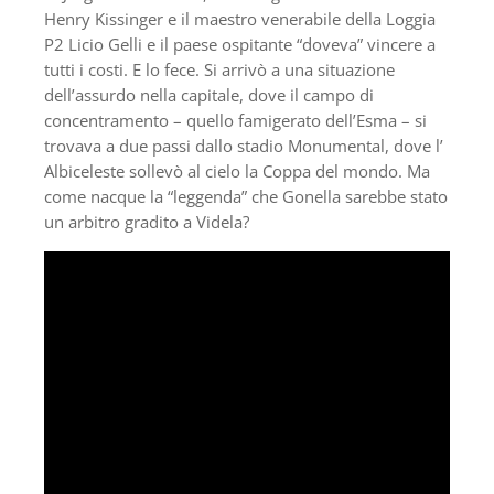
Henry Kissinger e il maestro venerabile della Loggia
P2 Licio Gelli e il paese ospitante “doveva” vincere a
tutti i costi. E lo fece. Si arrivò a una situazione
dell’assurdo nella capitale, dove il campo di
concentramento – quello famigerato dell’Esma – si
trovava a due passi dallo stadio Monumental, dove l’
Albiceleste sollevò al cielo la Coppa del mondo. Ma
come nacque la “leggenda” che Gonella sarebbe stato
un arbitro gradito a Videla?