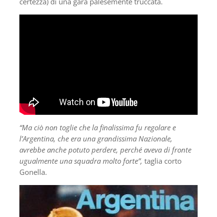
certezza) di una gara palesemente truccata.
“Ma ciò non toglie che la finalissima fu regolare e
l’Argentina, che era una grandissima Nazionale,
avrebbe anche potuto perdere, perché aveva di fronte
ugualmente una squadra molto forte”,
taglia corto
Gonella.