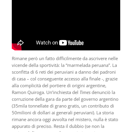
Rimane però un fatto difficilmente da ascrivere nelle
vicende della sportività: la “marmelada peruana”. La
sconfitta di 6 reti dei peruviani a danno dei padroni
di casa – col conseguente accesso alla finale -, grazie
alla complicità del portiere di origini argentine,
Ramon Quiroga. Un’inchiesta del
Times
denunciò la
corruzione della gara da parte del governo argentino
(35mila tonnellate di grano gratis, un contributo di
50milioni di dollari ai generali peruviani). La storia
rimane ancora oggi avvolta nel mistero, nulla è stato
appurato di preciso. Resta il dubbio (se non la