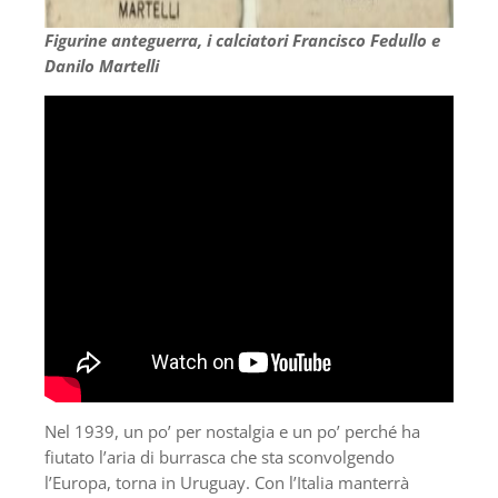
Figurine anteguerra, i calciatori Francisco Fedullo e
Danilo Martelli
Nel 1939, un po’ per nostalgia e un po’ perché ha
fiutato l’aria di burrasca che sta sconvolgendo
l’Europa, torna in Uruguay. Con l’Italia manterrà