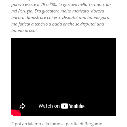
poteva essere il 79 o l’80. Io giocavo nella Ternana, lui
nel Perugia. Era giocatore molto motivato, doveva
ancora dimostrare chi era. Disputai una buona gara
ma faticai a tenerlo a bada anche se disputai una
buona prova”.
E poi arriviamo alla famosa partita di Bergamo.