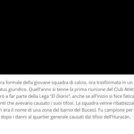
era formale della giovane squadra di calcio, ora trasformata in un 
tus giuridico. Quell’anno si tenne la prima riunione del Club Atlét
 a far parte della Lega “
El Diario”
, anche se all’inizio si fece fatic
enti che avevano causato i suoi tifosi. La squadra venne ribattezza
 era il nome di una zona del barrio del Buceo). Fu campione per
dopo i danni al quartier generale causati dai tifosi dell’Huracán.