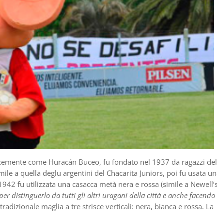
icemente come Huracán Buceo, fu fondato nel 1937 da ragazzi del
le a quella deglu argentini del Chacarita Juniors, poi fu usata u
 1942 fu utilizzata una casacca metà nera e rossa (simile a Newell’s
per distinguerlo da tutti gli altri uragani della città e anche facendo
a tradizionale maglia a tre strisce verticali: nera, bianca e rossa. La