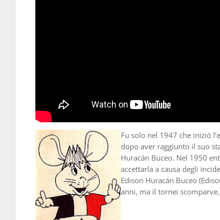
Fu solo nel 1947 che iniziò l’
dopo aver raggiunto il suo sta
Huracán Buceo. Nel 1950 entrò
accettarla a causa degli incid
Edison Huracán Buceo (Edison
anni, ma il tornei scomparve, 