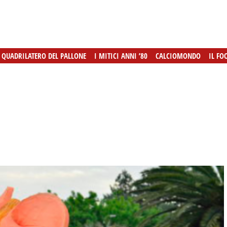
L QUADRILATERO DEL PALLONE
L QUADRILATERO DEL PALLONE
I MITICI ANNI ’80
I MITICI ANNI ’80
CALCIOMONDO
CALCIOMONDO
IL FO
IL FO