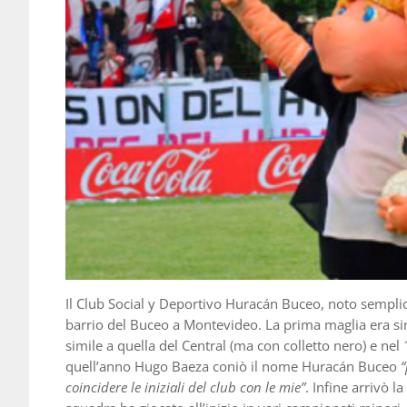
Il Club Social y Deportivo Huracán Buceo, noto sempl
barrio del Buceo a Montevideo. La prima maglia era simi
simile a quella del Central (ma con colletto nero) e nel
quell’anno Hugo Baeza coniò il nome Huracán Buceo
“
coincidere le iniziali del club con le mie”
. Infine arrivò l