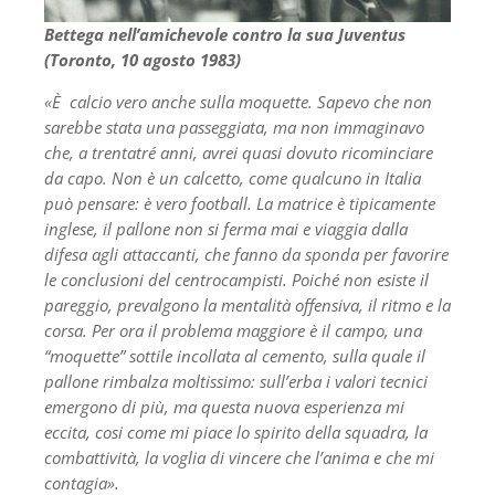
Bettega nell’amichevole contro la sua Juventus
(Toronto, 10 agosto 1983)
«È calcio vero anche sulla moquette. Sapevo che non
sarebbe stata una passeggiata, ma non immaginavo
che, a trentatré anni, avrei quasi dovuto ricominciare
da capo. Non è un calcetto, come qualcuno in Italia
può pensare: è vero football. La matrice è tipicamente
inglese, il pallone non si ferma mai e viaggia dalla
difesa agli attaccanti, che fanno da sponda per favorire
le conclusioni del centrocampisti. Poiché non esiste il
pareggio, prevalgono la mentalità offensiva, il ritmo e la
corsa. Per ora il problema maggiore è il campo, una
“moquette” sottile incollata al cemento, sulla quale il
pallone rimbalza moltissimo: sull’erba i valori tecnici
emergono di più, ma questa nuova esperienza mi
eccita, cosi come mi piace lo spirito della squadra, la
combattività, la voglia di vincere che l’anima e che mi
contagia».