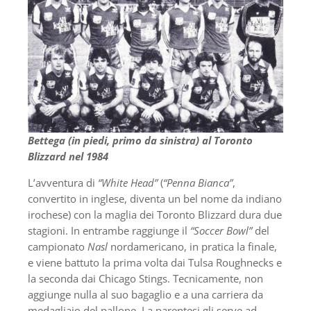
Bettega (in piedi, primo da sinistra) al Toronto
Blizzard nel 1984
L’avventura di
“White Head”
(
“Penna Bianca”
,
convertito in inglese, diventa un bel nome da indiano
irochese) con la maglia dei Toronto Blizzard dura due
stagioni. In entrambe raggiunge il
“Soccer Bowl”
del
campionato
Nasl
nordamericano, in pratica la finale,
e viene battuto la prima volta dai Tulsa Roughnecks e
la seconda dai Chicago Stings. Tecnicamente, non
aggiunge nulla al suo bagaglio e a una carriera da
medagliaio del pallone. La parentesi gli serve ad