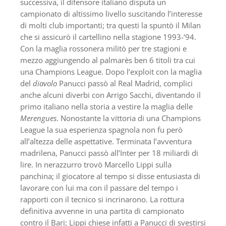
successiva, il difensore italiano disputa un
campionato di altissimo livello suscitando l’interesse
di molti club importanti; tra questi la spuntò il Milan
che si assicurò il cartellino nella stagione 1993-‘94.
Con la maglia rossonera militò per tre stagioni e
mezzo aggiungendo al palmarès ben 6 titoli tra cui
una Champions League. Dopo l’exploit con la maglia
del
diavolo
Panucci passò al Real Madrid, complici
anche alcuni diverbi con Arrigo Sacchi, diventando il
primo italiano nella storia a vestire la maglia delle
Merengues
. Nonostante la vittoria di una Champions
League la sua esperienza spagnola non fu però
all’altezza delle aspettative. Terminata l’avventura
madrilena, Panucci passò all’Inter per 18 miliardi di
lire. In nerazzurro trovò Marcello Lippi sulla
panchina; il giocatore al tempo si disse entusiasta di
lavorare con lui ma con il passare del tempo i
rapporti con il tecnico si incrinarono. La rottura
definitiva avvenne in una partita di campionato
contro il Bari; Lippi chiese infatti a Panucci di svestirsi