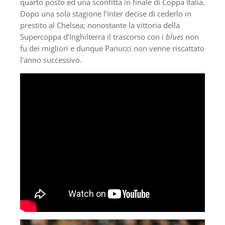
quarto posto ed una sconfitta in finale di Coppa Italia.
Dopo una sola stagione l’Inter decise di cederlo in
prestito al Chelsea; nonostante la vittoria della
Supercoppa d’Inghilterra il trascorso con i
blues
non
fu dei migliori e dunque Panucci non venne riscattato
l’anno successivo.