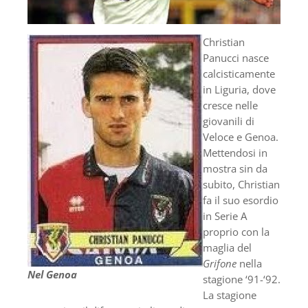
Christian
Panucci nasce
calcisticamente
in Liguria, dove
cresce nelle
giovanili di
Veloce e Genoa.
Mettendosi in
mostra sin da
subito, Christian
fa il suo esordio
in Serie A
proprio con la
maglia del
Grifone
nella
Nel Genoa
stagione ‘91-‘92.
La stagione