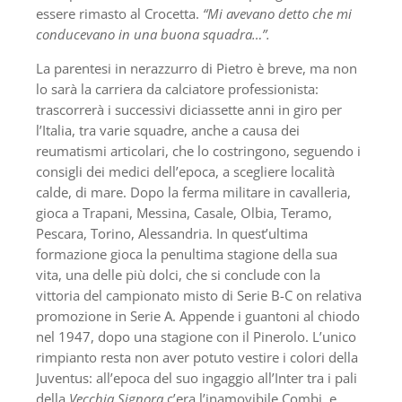
essere rimasto al Crocetta.
“Mi avevano detto che mi
conducevano in una buona squadra…”.
La parentesi in nerazzurro di Pietro è breve, ma non
lo sarà la carriera da calciatore professionista:
trascorrerà i successivi diciassette anni in giro per
l’Italia, tra varie squadre, anche a causa dei
reumatismi articolari, che lo costringono, seguendo i
consigli dei medici dell’epoca, a scegliere località
calde, di mare. Dopo la ferma militare in cavalleria,
gioca a Trapani, Messina, Casale, Olbia, Teramo,
Pescara, Torino, Alessandria. In quest’ultima
formazione gioca la penultima stagione della sua
vita, una delle più dolci, che si conclude con la
vittoria del campiona­to misto di Serie B-C on relativa
promozione in Serie A. Appende i guantoni al chiodo
nel 1947, dopo una stagione con il Pinerolo. L’unico
rimpianto resta non aver potuto vestire i colori della
Juventus: all’epoca del suo ingaggio all’Inter tra i pali
della
Vecchia Signora
c’era l’inamovibile Combi, e