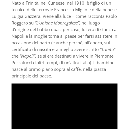
Nato a Trinità, nel Cuneese, nel 1910, è figlio di un
tecnico delle ferrovie Francesco Miglio e della benese
Luigia Gazzera. Viene alla luce – come racconta Paolo
Roggero su
“L’Unione Monregalese”
, nel luogo
d’origine del babbo quasi per caso, lui era di stanza a
Napoli e la moglie torna al paese per farsi assistere in
occasione del parto (e anche perché, all’epoca, sul
certificato di nascita era meglio avere scritto
“Trinità”
che
“Napoli”
, se si era destinati a vivere in Piemonte.
Peccatucci d’altri tempi, di un’altra Italia). Il bambino
nasce al primo piano sopra al caffè, nella piazza
principale del paese.