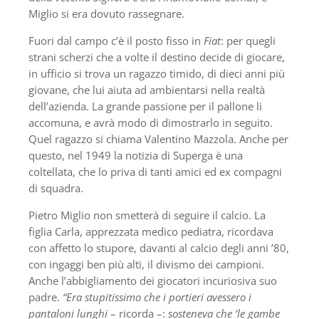
Miglio si era dovuto rassegnare.
Fuori dal campo c’è il posto fisso in
Fiat
: per quegli
strani scherzi che a volte il destino decide di giocare,
in ufficio si trova un ragazzo timido, di dieci anni più
giovane, che lui aiuta ad ambientarsi nella realtà
dell’azienda. La grande passione per il pallone li
accomuna, e avrà modo di dimostrarlo in seguito.
Quel ragazzo si chiama Valentino Mazzola. Anche per
questo, nel 1949 la notizia di Superga è una
coltellata, che lo priva di tanti amici ed ex compagni
di squadra.
Pietro Miglio non smetterà di seguire il calcio. La
figlia Carla, apprezzata medico pediatra, ricordava
con affetto lo stupore, davanti al calcio degli anni ’80,
con ingaggi ben più alti, il divismo dei campioni.
Anche l’abbigliamento dei giocatori incuriosiva suo
padre.
“Era stupitissimo che i portieri avessero i
pantaloni lunghi
– ricorda –:
sosteneva che ‘le gambe