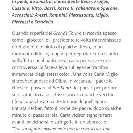
In piedi, da sinistra: il presidente Benzi, Frugali,
Cassano, Vitto, Bassi, Rosso II, l’allenatore Sperone.
Accosciati: Arezzi, Rampini, Pietrasanta, Miglio,
Pietruzzi e Stradella
Quando si parla del
Grande Torino
si ricorda spesso
come i giocatori e il presidente talvolta intervenissero
direttamente in aiuto di qualche tifoso, in un
momento difficile, magari per negoziare uno sconto
sull’affitto con il padrone di casa, per sanare una
controversia. Si faceva leva sul legame tra tifosi
innamorati degli stessi colori. Una volta Carla Miglio
si trovòad andare ad Olbia, in vacanza, il padre le
chiese di passare al
Bar Sport
del paese, per portare i
suoi saluti, in caso ci fosse ancora qualche vecchio
tifoso, qualche amico testimone di quell’epoca.
Entrata nel bar, fatto il nome del padre, dopo qualche
minuto di passaparola, Carla videun signore farsi
avanti, avvicinarsi, e stringerla in un abbraccio.
“Questo signore ovviamente non lo conoscevo, non