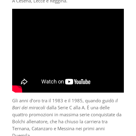
A Cesena, Lecce e Reggina.
Gli anni d’oro tra il 1983 e il 1985, quando guidò
il
Bari dei miracoli
dalla Serie C alla A. È una delle
quattro promozioni in massima serie conquistate da
Bolchi allenatore, che ha chiuso la carriera tra
Ternana, Catanzaro e Messina nei primi anni
Duemila.