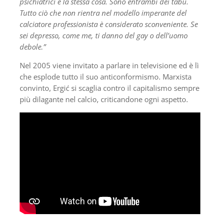
psichiatrici è la stessa cosa. Sono entrambi dei tabù.
Tutto ciò che non rientra nel modello imperante del
calciatore professionista è considerato sconveniente. Se
sei depresso, come me, ti danno del gay o dell’uomo
debole.”
Nel 2005 viene invitato a parlare in televisione ed è lì
che esplode tutto il suo anticonformismo. Marxista
convinto, Ergić si scaglia contro il capitalismo sempre
più dilagante nel calcio, criticandone ogni aspetto.