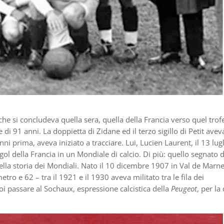
che si concludeva quella sera, quella della Francia verso quel trof
e di 91 anni. La doppietta di Zidane ed il terzo sigillo di Petit ave
i prima, aveva iniziato a tracciare. Lui, Lucien Laurent, il 13 lug
l della Francia in un Mondiale di calcio. Di più: quello segnato 
nella storia dei Mondiali. Nato il 10 dicembre 1907 in Val de Marne
ro e 62 – tra il 1921 e il 1930 aveva militato tra le fila dei
oi passare al Sochaux, espressione calcistica della
Peugeot
, per la