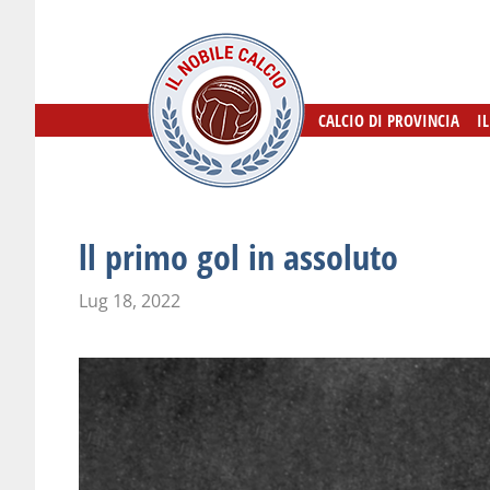
CALCIO DI PROVINCIA
CALCIO DI PROVINCIA
I
I
ll primo gol in assoluto
Lug 18, 2022