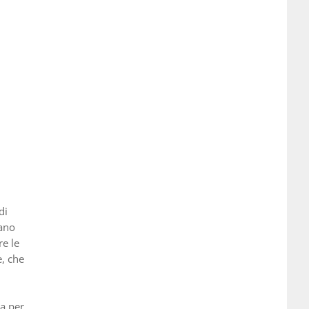
di
vano
re le
, che
ua per