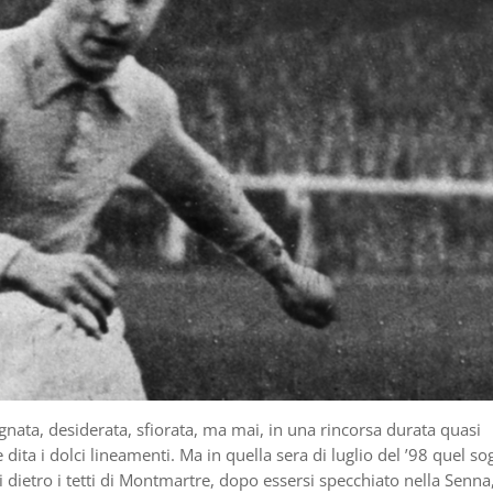
nata, desiderata, sfiorata, ma mai, in una rincorsa durata quasi
le dita i dolci lineamenti. Ma in quella sera di luglio del ’98 quel s
i dietro i tetti di Montmartre, dopo essersi specchiato nella Senna,