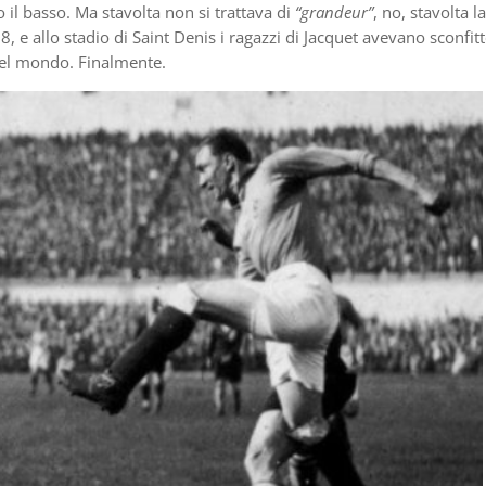
 il basso. Ma stavolta non si trattava di
“grandeur”
, no, stavolta la
8, e allo stadio di Saint Denis i ragazzi di Jacquet avevano sconfitt
 del mondo. Finalmente.