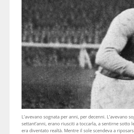
L’avevano sognata per anni, per decenni. L’avevano sog
settant’anni, erano riusciti a toccarla, a sentirne sotto 
era diventato realtà. Mentre il sole scendeva a riposars