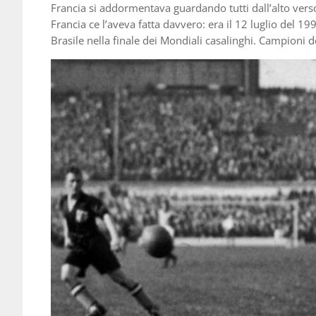
Francia si addormentava guardando tutti dall’alto verso
Francia ce l’aveva fatta davvero: era il 12 luglio del 199
Brasile nella finale dei Mondiali casalinghi. Campioni