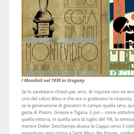
I Mondiali nel 1930 in Uruguay
Se lo sarebbero chiesti per anni, di risposte non ne av
crisi del calcio
Bleus
e che ora si godevano la rinascita,
se la generazione di giocatori in campo quella sera, qu
gesta di Platini, Giresse e Tigana. E poi – come sottoli
quella vittoria, in quella sera di luglio del ’98, la sen
mentre Didier Deschamps alzava la Coppa verso il cielo 
novantuno anni prima a Saint Maur des Fosses, sobborgo