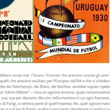
rebbero avute mai. C’erano i francesi che avevano vissuto gli anni 
 quelli che avevano esultato per l’Europeo dell’84 e che si chiede
ella dei Deschamps, dei Blanc, dei Barthez, avrebbe saputo ripete
nea
“Libero Pallone”
– c’era un signore anziano, quasi novantunenne
tiva sua, sua per davvero. Ma non nella maniera in cui ogni francese,
di Parigi, si sentiva parte di quell’impresa. No, quel signore nato
 a sud est di Parigi, quella Coppa tanto desiderata la sentiva s