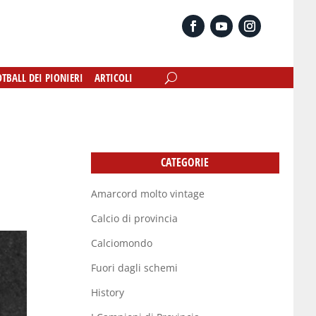
OTBALL DEI PIONIERI
OTBALL DEI PIONIERI
ARTICOLI
ARTICOLI
CATEGORIE
Amarcord molto vintage
Calcio di provincia
Calciomondo
Fuori dagli schemi
History