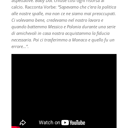
aspettative.
Baby Doc
chiuse così ogni risorsa al
calcio. Racconta Vorbe:
“Sapevamo che c’era la politica
alle nostre spalle, ma non ce ne siamo mai preoccupati.
Ci volevamo bene, credevamo nel nostro lavoro e
quando battemmo Messico e Polonia durante una serie
di amichevoli in casa nostra acquistammo la fiducia
necessaria. Poi ci trasferimmo a Monaco e quello fu un
errore…“
.