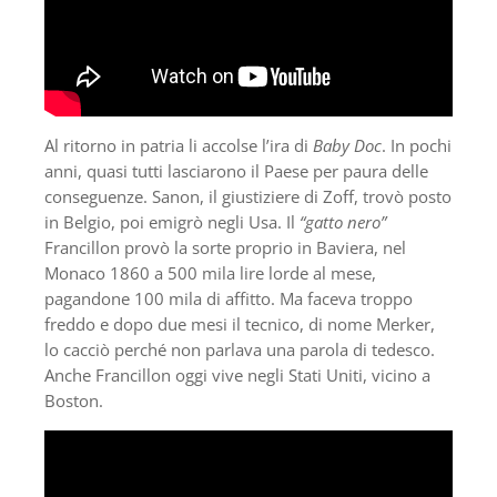
Al ritorno in patria li accolse l’ira di
Baby Doc
. In pochi
anni, quasi tutti lasciarono il Paese per paura delle
conseguenze. Sanon, il giustiziere di Zoff, trovò posto
in Belgio, poi emigrò negli Usa. Il
“gatto nero”
Francillon provò la sorte proprio in Baviera, nel
Monaco 1860 a 500 mila lire lorde al mese,
pagandone 100 mila di affitto. Ma faceva troppo
freddo e dopo due mesi il tecnico, di nome Merker,
lo cacciò perché non parlava una parola di tedesco.
Anche Francillon oggi vive negli Stati Uniti, vicino a
Boston.