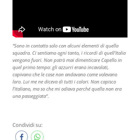
“Sono in contatto solo con alcuni elementi di quella
squadra. Ci sentiamo ogni tanto, i ricordi di quell’Italia
vengono fuori. Non potrò mai dimenticare Capello in
quel primo tempo: gli azzurri erano incavolati,
capivano che le cose non andavano come volevano
loro. Lui me ne diceva di tutti i colori. Non capisco
l’italiano, ma so che mi odiava perché quella non era
una passeggiata“
.
Condividi su: