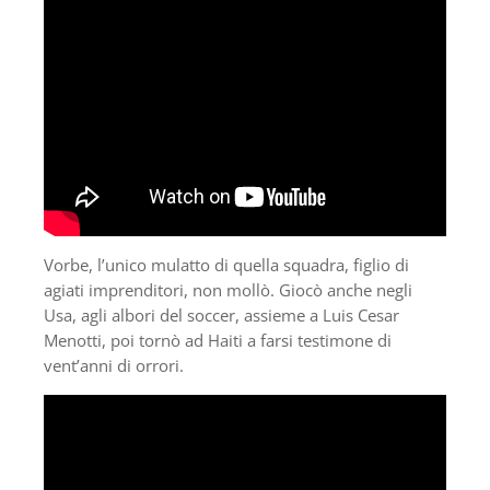
Vorbe, l’unico mulatto di quella squadra, figlio di
agiati imprenditori, non mollò. Giocò anche negli
Usa, agli albori del soccer, assieme a Luis Cesar
Menotti, poi tornò ad Haiti a farsi testimone di
vent’anni di orrori.