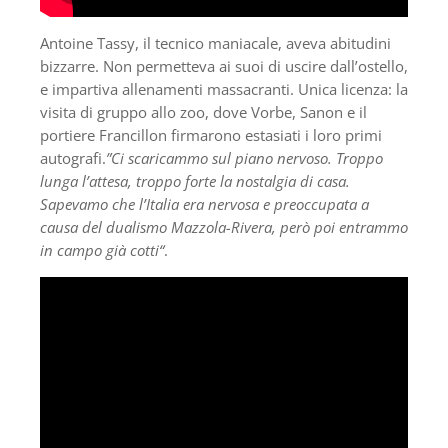
Antoine Tassy, il tecnico maniacale, aveva abitudini
bizzarre. Non permetteva ai suoi di uscire dall’ostello,
e impartiva allenamenti massacranti. Unica licenza: la
visita di gruppo allo zoo, dove Vorbe, Sanon e il
portiere Francillon firmarono estasiati i loro primi
autografi.
”Ci scaricammo sul piano nervoso. Troppo
lunga l’attesa, troppo forte la nostalgia di casa.
Sapevamo che l’Italia era nervosa e preoccupata a
causa del dualismo Mazzola-Rivera, però poi entrammo
in campo già cotti“
.