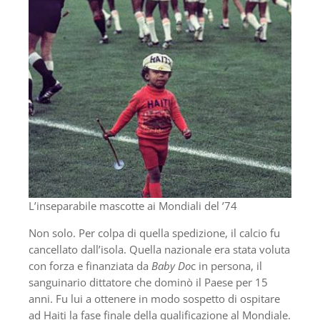
L’inseparabile mascotte ai Mondiali del ’74
Non solo. Per colpa di quella spedizione, il calcio fu
cancellato dall’isola. Quella nazionale era stata voluta
con forza e finanziata da
Baby Do
c in persona, il
sanguinario dittatore che dominò il Paese per 15
anni. Fu lui a ottenere in modo sospetto di ospitare
ad Haiti la fase finale della qualificazione al Mondiale.