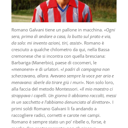
Romano Galvani tiene un pallone in macchina.
«Ogni
sera, prima di andare a casa, lo butto sul prato e via,
da solo: mi invento azioni, tiri, assist»
. Romano è
cresciuto a qualche chilometro da qui, nella Bassa
cremonese che si incontra con quella bresciana:
Barbariga (Manerbio), paese di cocomeri, le
«menonere»
e di urlatori.
«I padri di campagna non
scherzavano, allora. Avevano sempre la voce per aria e
menavano: sberle da tirare giù i muri»
. Non solo loro,
alla faccia del metodo Montessori.
«Il mio maestro ci
strappava i capelli. Un giorno li abbiamo raccolti, messi
in un sacchetto e l’abbiamo denunciato al direttore»
. I
primi soldi Romano Galvani li fa andando a
raccogliere radici, cornetti e carote nei campi.
Romano è sempre stato un po’ ribelle o, forse, è