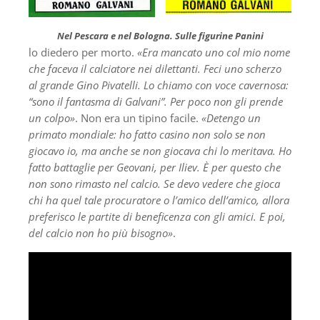
Nel Pescara e nel Bologna. Sulle figurine Panini
lo diedero per morto.
«Era mancato uno col mio nome
che faceva il calciatore nei dilettanti. Feci uno scherzo
al grande Gino Pivatelli. Lo chiamo con voce cavernosa:
“sono il fantasma di Galvani”. Per poco non gli prende
un colpo»
. Non era un tipino facile.
«Detengo un
primato mondiale: ho fatto casino non solo se non
giocavo io, ma anche se non giocava chi lo meritava. Ho
fatto battaglie per Geovani, per Iliev. È per questo che
non sono rimasto nel calcio. Se devo vedere che gioca
chi ha quel tale procuratore o l’amico dell’amico, allora
preferisco le partite di beneficenza con gli amici. E poi,
del calcio non ho più bisogno»
.