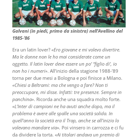
Galvani (in piedi, primo da sinistra) nell’Avellino del
1985-’86
Era un latin lover?
«Ero giovane e mi volevo divertire.
Ma le donne non le ho mai considerate come un
oggetto. Il latin lover deve essere un po’ “figlio di’, io
non ho i numeri»
. All’inizio della stagione 1988-’89
torna per due mesi a Bologna e poi finisce a Milano.
«Chiesi a Beltrami: ma che vengo a fare? Non ti
preoccupare, mi disse. Infatti: tre presenze. Sempre in
panchina»
. Ricorda anche una squadra molto forte.
«L’Inter di campioni ne ha avuti anche dopo, ma il
problema è avere alle spalle una società solida. In
quell’anno la società era il Trap, anche se all’inizio lo
volevano mandare via».
Poi vinsero in carrozza e ci fu
da dividere la torta.
«Ai titolari andava un premio di