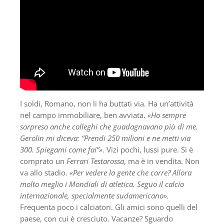
I soldi, Romano, non li ha buttati via. Ha un’attività
nel campo immobiliare, ben avviata.
«Ho sempre
sorpreso anche colleghi che guadagnavano più di me.
Gerolin mi diceva: “Prendi 250 milioni e ne metti via
300. Spiegami come fai”»
. Vizi pochi, lussi pure. Si è
comprato un
Ferrari Testarossa
, ma è in vendita. Non
va allo stadio.
«Per vedere la gente che corre? Allora
molto meglio i Mondiali di atletica. Seguo il calcio
internazionale, specialmente sudamericano».
Frequenta poco i calciatori. Gli amici sono quelli del
paese, con cui è cresciuto. Vacanze? Sguardo