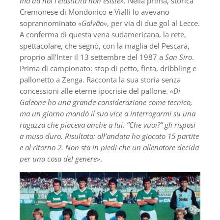
ma da noi l’elasticità non esiste».
Nella prima, storica
Cremonese di Mondonico e Vialli lo avevano
soprannominato
«Galvão»
, per via di due gol al Lecce.
A conferma di questa vena sudamericana, la rete,
spettacolare, che segnò, con la maglia del Pescara,
proprio all’Inter il 13 settembre del 1987 a
San Siro
.
Prima di campionato: stop di petto, finta, dribbling e
pallonetto a Zenga. Racconta la sua storia senza
concessioni alle eterne ipocrisie del pallone.
«Di
Galeone ho una grande considerazione come tecnico,
ma un giorno mandò il suo vice a interrogarmi su una
ragazza che piaceva anche a lui. “Che vuoi?” gli risposi
a muso duro. Risultato: all’andata ho giocato 15 partite
e al ritorno 2. Non sta in piedi che un allenatore decida
per una cosa del genere»
.