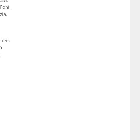
 Foni.
zia.
riera
à
1,