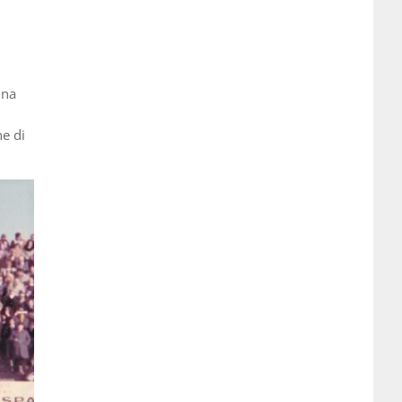
una
ne di