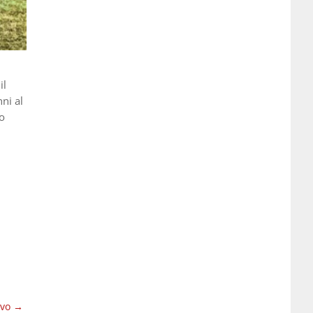
il
ni al
mo
ivo
→