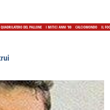
L QUADRILATERO DEL PALLONE
L QUADRILATERO DEL PALLONE
I MITICI ANNI ’80
I MITICI ANNI ’80
CALCIOMONDO
CALCIOMONDO
IL FO
IL FO
trui