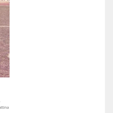
e
attina