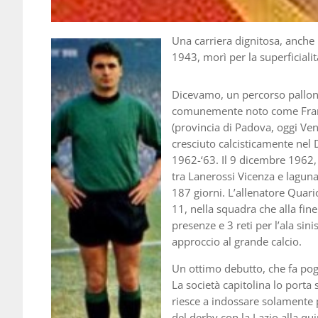
Una carriera dignitosa, anche 
1943, morì per la superficialità
Dicevamo, un percorso pallon
comunemente noto come Franc
(provincia di Padova, oggi Ven
cresciuto calcisticamente nel 
1962-‘63. Il 9 dicembre 1962, 
tra Lanerossi Vicenza e laguna
187 giorni. L’allenatore Quar
11, nella squadra che alla fine
presenze e 3 reti per l’ala si
approccio al grande calcio.
Un ottimo debutto, che fa pogg
La società capitolina lo porta 
riesce a indossare solamente 
del derby con la Lazio alla qui