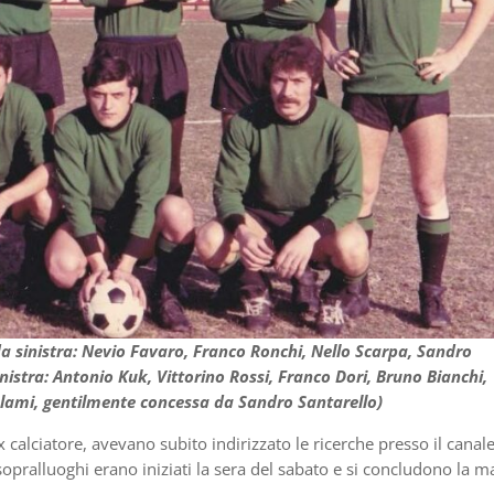
 da sinistra: Nevio Favaro, Franco Ronchi, Nello Scarpa, Sandro
inistra: Antonio Kuk, Vittorino Rossi, Franco Dori, Bruno Bianchi,
rolami, gentilmente concessa da Sandro Santarello)
’ex calciatore, avevano subito indirizzato le ricerche presso il canal
I sopralluoghi erano iniziati la sera del sabato e si concludono la m