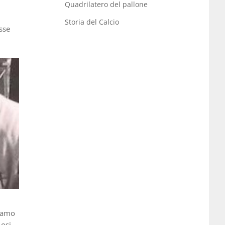
Quadrilatero del pallone
Storia del Calcio
sse
liamo
osi,