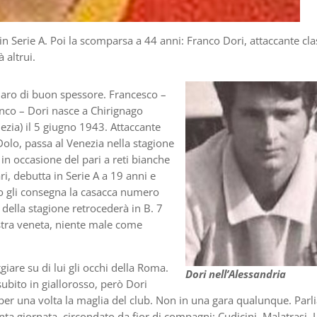
in Serie A. Poi la scomparsa a 44 anni: Franco Dori, attaccante cla
 altrui.
aro di buon spessore. Francesco –
o – Dori nasce a Chirignago
ezia) il 5 giugno 1943. Attaccante
Dolo, passa al Venezia nella stagione
in occasione del pari a reti bianche
ri, debutta in Serie A a 19 anni e
io gli consegna la casacca numero
 della stagione retrocederà in B. 7
nistra veneta, niente male come
iare su di lui gli occhi della Roma.
Dori nell’Alessandria
subito in giallorosso, però Dori
per una volta la maglia del club. Non in una gara qualunque. Par
nta giornata, circondato da fior di compagni: Cudicini, Malatrasi, L