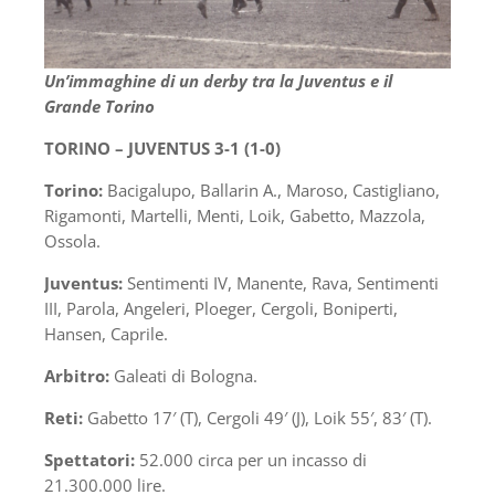
Un’immaghine di un derby tra la Juventus e il
Grande Torino
TORINO – JUVENTUS 3-1 (1-0)
Torino:
Bacigalupo, Ballarin A., Maroso, Castigliano,
Rigamonti, Martelli, Menti, Loik, Gabetto, Mazzola,
Ossola.
Juventus:
Sentimenti IV, Manente, Rava, Sentimenti
III, Parola, Angeleri, Ploeger, Cergoli, Boniperti,
Hansen, Caprile.
Arbitro:
Galeati di Bologna.
Reti:
Gabetto 17′ (T), Cergoli 49′ (J), Loik 55′, 83′ (T).
Spettatori:
52.000 circa per un incasso di
21.300.000 lire.