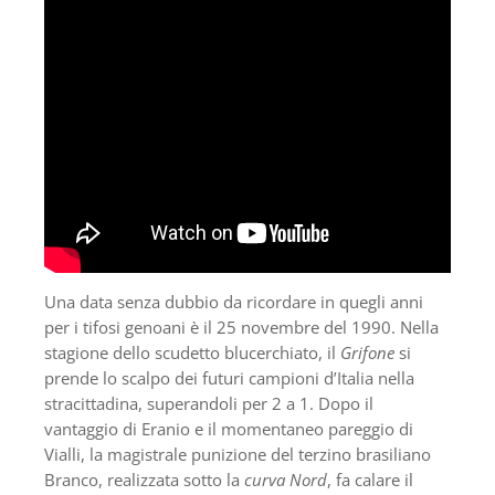
Una data senza dubbio da ricordare in quegli anni
per i tifosi genoani è il 25 novembre del 1990. Nella
stagione dello scudetto blucerchiato, il
Grifone
si
prende lo scalpo dei futuri campioni d’Italia nella
stracittadina, superandoli per 2 a 1. Dopo il
vantaggio di Eranio e il momentaneo pareggio di
Vialli, la magistrale punizione del terzino brasiliano
Branco, realizzata sotto la
curva Nord
, fa calare il