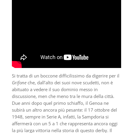
Si tratta di un boccone difficilissimo da digerire per il
Grifone
che, dall’alto dei suoi nove scudetti, non è
abituato a vedere il suo dominio messo in
discussione, men che meno tra le mura della città.
Due anni dopo quel primo schiaffo, il Genoa ne
subirà un altro ancora più pesante: il 17 ottobre del
1948, sempre in Serie A, infatti, la Sampdoria si
affermerà con un 5 a 1 che rappresenta ancora oggi
la più larga vittoria nella storia di questo derby. Il