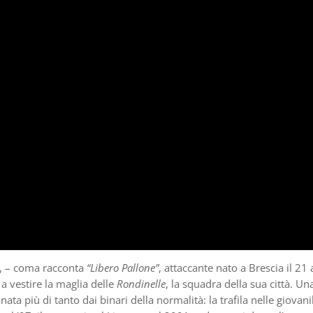
i, – coma racconta
“Libero Pallone”
, attaccante nato a Brescia il 21 
a vestire la maglia delle
Rondinelle
, la squadra della sua città. Un
nata più di tanto dai binari della normalità: la trafila nelle giovanil