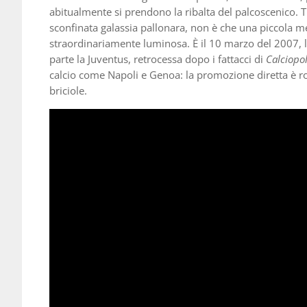
abitualmente si prendono la ribalta del palcoscenico. Tr
sconfinata galassia pallonara, non è che una piccola m
straordinariamente luminosa. È il 10 marzo del 2007, l
parte la Juventus, retrocessa dopo i fattacci di
Calciopol
calcio come Napoli e Genoa: la promozione diretta è ro
briciole.