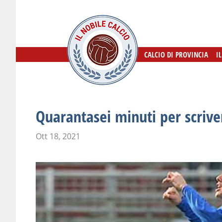
CALCIO DI PROVINCIA
CALCIO DI PROVINCIA
I
I
Quarantasei minuti per scriver
Ott 18, 2021