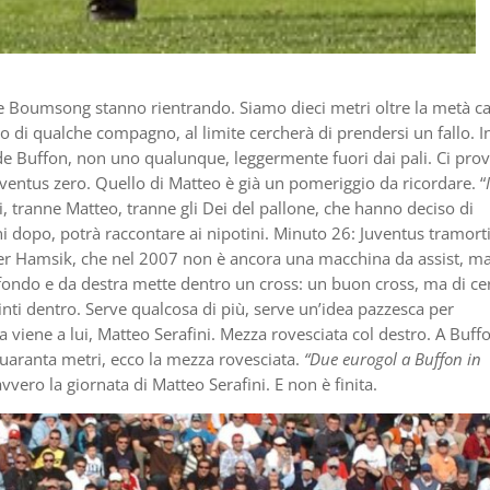
a e Boumsong stanno rientrando. Siamo dieci metri oltre la metà 
no di qualche compagno, al limite cercherà di prendersi un fallo. I
ede Buffon, non uno qualunque, leggermente fuori dai pali. Ci prov
ventus zero. Quello di Matteo è già un pomeriggio da ricordare. “
I
i, tranne Matteo, tranne gli Dei del pallone, che hanno deciso di
i dopo, potrà raccontare ai nipotini. Minuto 26: Juventus tramortit
per Hamsik, che nel 2007 non è ancora una macchina da assist, m
 fondo e da destra mette dentro un cross: un buon cross, ma di ce
nti dentro. Serve qualcosa di più, serve un’idea pazzesca per
 viene a lui, Matteo Serafini. Mezza rovesciata col destro. A Buff
quaranta metri, ecco la mezza rovesciata.
“Due eurogol a Buffon in
avvero la giornata di Matteo Serafini. E non è finita.