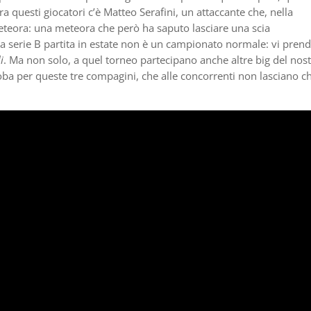
a questi giocatori c’è Matteo Serafini, un attaccante che, nella
eteora: una meteora che però ha saputo lasciare una scia
a serie B partita in estate non è un campionato normale: vi pren
i
. Ma non solo, a quel torneo partecipano anche altre big del nos
ba per queste tre compagini, che alle concorrenti non lasciano ch