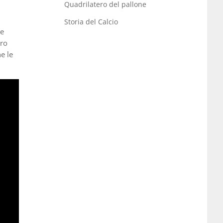
Quadrilatero del pallone
Storia del Calcio
de
tro
e le