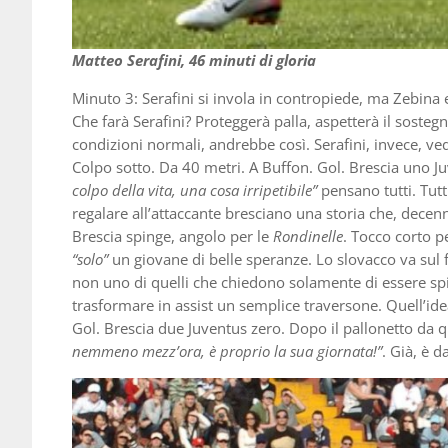
Matteo Serafini, 46 minuti di gloria
Minuto 3: Serafini si invola in contropiede, ma Zebin
Che farà Serafini? Proteggerà palla, aspetterà il sosteg
condizioni normali, andrebbe così. Serafini, invece, v
Colpo sotto. Da 40 metri. A Buffon. Gol. Brescia uno Ju
colpo della vita, una cosa irripetibile”
pensano tutti. Tutt
regalare all’attaccante bresciano una storia che, decenn
Brescia spinge, angolo per le
Rondinelle
. Tocco corto 
“solo”
un giovane di belle speranze. Lo slovacco va sul
non uno di quelli che chiedono solamente di essere spi
trasformare in assist un semplice traversone. Quell’idea
Gol. Brescia due Juventus zero. Dopo il pallonetto da 
nemmeno mezz’ora, è proprio la sua giornata!”
. Già, è d