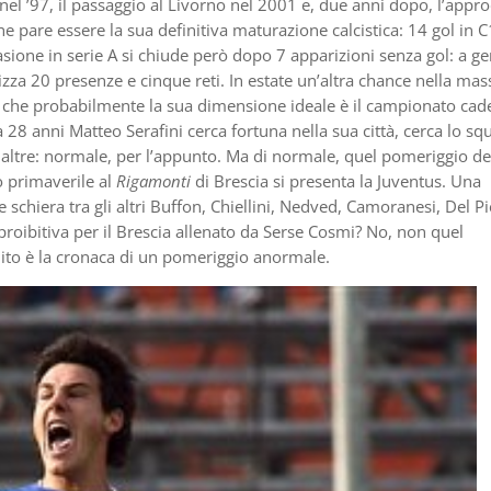
 nel ’97, il passaggio al Livorno nel 2001 e, due anni dopo, l’appr
e pare essere la sua definitiva maturazione calcistica: 14 gol in C
sione in serie A si chiude però dopo 7 apparizioni senza gol: a g
alizza 20 presenze e cinque reti. In estate un’altra chance nella ma
ce che probabilmente la sua dimensione ideale è il campionato cade
a 28 anni Matteo Serafini cerca fortuna nella sua città, cerca lo squ
te altre: normale, per l’appunto. Ma di normale, quel pomeriggio de
 primaverile al
Rigamonti
di Brescia si presenta la Juventus. Una
schiera tra gli altri Buffon, Chiellini, Nedved, Camoranesi, Del Pi
proibitiva per il Brescia allenato da Serse Cosmi? No, non quel
ito è la cronaca di un pomeriggio anormale.