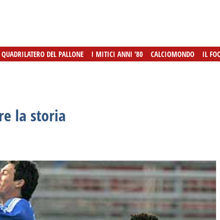
L QUADRILATERO DEL PALLONE
L QUADRILATERO DEL PALLONE
I MITICI ANNI ’80
I MITICI ANNI ’80
CALCIOMONDO
CALCIOMONDO
IL FO
IL FO
e la storia