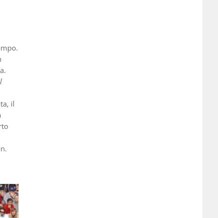
campo.
n
a.
l
a, il
a
rto
on.