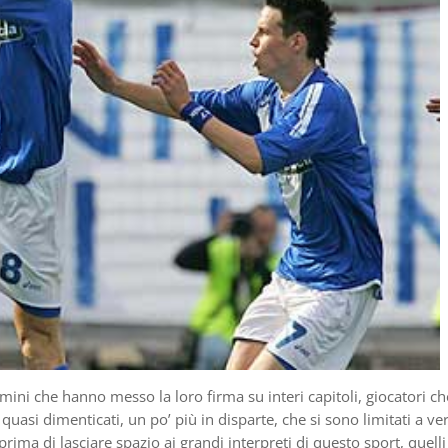
omini che hanno messo la loro firma su interi capitoli, giocatori ch
quasi dimenticati, un po’ più in disparte, che si sono limitati a ve
prima di lasciare spazio ai grandi interpreti di questo sport, quelli