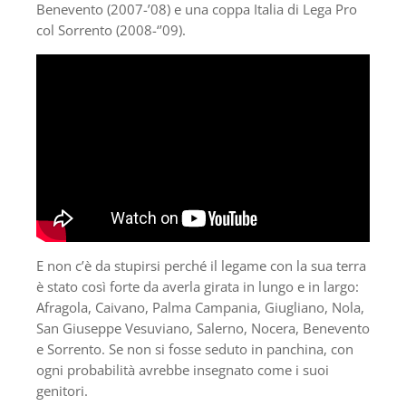
Benevento (2007-’08) e una coppa Italia di Lega Pro
col Sorrento (2008-‘’09).
E non c’è da stupirsi perché il legame con la sua terra
è stato così forte da averla girata in lungo e in largo:
Afragola, Caivano, Palma Campania, Giugliano, Nola,
San Giuseppe Vesuviano, Salerno, Nocera, Benevento
e Sorrento. Se non si fosse seduto in panchina, con
ogni probabilità avrebbe insegnato come i suoi
genitori.