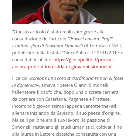
“Questo articolo è stato realizzato grazie alla
consultazione dell’articolo
“Provaci ancora, Prof!”.
L’ultima sfida di Giovanni Simonelli
di Tommaso Nelli,
pubblicato dalla testata “GiocoPulito” il 22/01/2017 e
consultabile al link:
https://giocopulito.it/provaci-
ancora-prof-lultima-sfida-di-giovanni-simonelli/
“
Il calcio
«sarebbe una cosa straordinaria se non ci fosse
la domenica»
, amava ripetere Gianni Simonelli,
l’allenatore-filosofo che, dopo una discreta carriera
da portiere con Casertana, Paganese e Frattese,
incominciò giovanissimo (appena ventottenne) ad
allenare iniziando da Saviano, il suo paese d’origine.
Ma se il pallone era il suo lavoro, la passione di
Simonelli restavano gli studi umanistici, coltivati fino
alla laurea in Lettere classiche conseguita con una