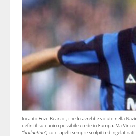
Incantò Enzo Bearzot, che lo avrebbe voluto nella Nazio
definì il suo unico possibile erede in Europa. Ma Vince
“brillantinò”
, con capelli sempre scolpiti ed ingelatinati