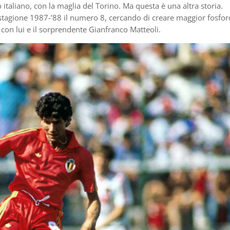
taliano, con la maglia del Torino. Ma questa è una altra storia.
a stagione 1987-’88 il numero 8, cercando di creare maggior fosfor
con lui e il sorprendente Gianfranco Matteoli.