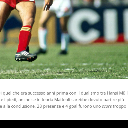
si quel che era successo anni prima con il dualismo tra Hansi Müll
e i piedi, anche se in teoria Matteoli sarebbe dovuto partire più
te alla conclusione. 28 presenze e 4 goal furono uno
score
troppo 