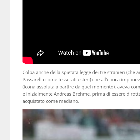
Colpa anche della spietata legge dei tre stranieri (che a
Passarella come tesserati esteri) che all’epoca imponev
(icona assoluta a partire da quel momento), aveva co
e inizialmente Andreas Brehme, prima di essere dirottato s
acquistato come mediano.