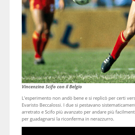
Vincenzino Scifo con il Belgio
L’esperimento non andò bene e si replicò per certi ver
Evaristo Beccalossi. I due si pestavano sistematicament
arretrato e Scifo più avanzato per andare più facilmen
per guadagnarsi la riconferma in nerazzurro.