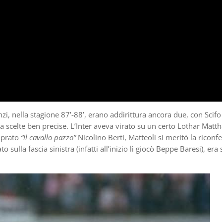
nzi, nella stagione 87’-88’, erano addirittura ancora due, con Scifo
a scelte ben precise. L’Inter aveva virato su un certo Lothar Matt
mprato
“il cavallo pazzo”
Nicolino Berti, Matteoli si meritò la ricon
ulla fascia sinistra (infatti all’inizio lì giocò Beppe Baresi), era 