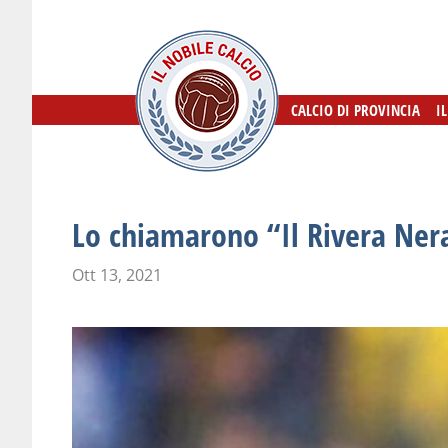
CALCIO DI PROVINCIA
CALCIO DI PROVINCIA
I
I
Lo chiamarono “Il Rivera Ner
Ott 13, 2021