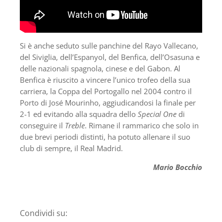
Si è anche seduto sulle panchine del Rayo Vallecano,
del Siviglia, dell’Espanyol, del Benfica, dell’Osasuna e
delle nazionali spagnola, cinese e del Gabon. Al
Benfica è riuscito a vincere l’unico trofeo della sua
carriera, la Coppa del Portogallo nel 2004 contro il
Porto di José Mourinho, aggiudicandosi la finale per
2-1 ed evitando alla squadra dello
Special One
di
conseguire il
Treble
. Rimane il rammarico che solo in
due brevi periodi distinti, ha potuto allenare il suo
club di sempre, il Real Madrid.
Mario Bocchio
Condividi su: