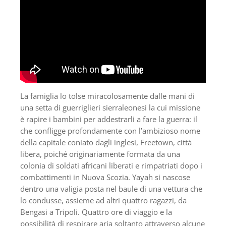
La famiglia lo tolse miracolosamente dalle mani di
una setta di guerriglieri sierraleonesi la cui missione
è rapire i bambini per addestrarli a fare la guerra: il
che confligge profondamente con l’ambizioso nome
della capitale coniato dagli inglesi, Freetown, città
libera, poiché originariamente formata da una
colonia di soldati africani liberati e rimpatriati dopo i
combattimenti in Nuova Scozia. Yayah si nascose
dentro una valigia posta nel baule di una vettura che
lo condusse, assieme ad altri quattro ragazzi, da
Bengasi a Tripoli. Quattro ore di viaggio e la
possibilità di respirare aria soltanto attraverso alcune