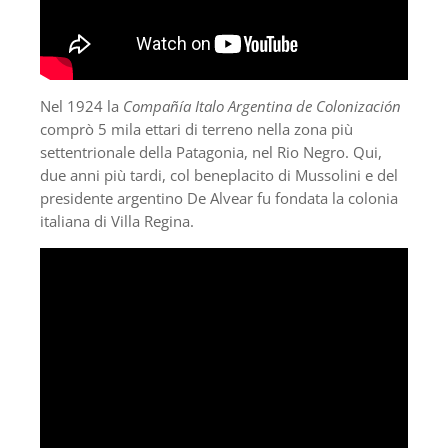
Nel 1924 la
Compañía Italo Argentina de Colonización
comprò 5 mila ettari di terreno nella zona più
settentrionale della Patagonia, nel Rio Negro. Qui,
due anni più tardi, col beneplacito di Mussolini e del
presidente argentino De Alvear fu fondata la colonia
italiana di Villa Regina.