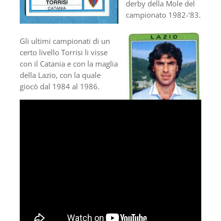
derby della Mole del
campionato 1982-‘83.
Gli ultimi campionati di un
certo livello Torrisi li visse
con il Catania e con la maglia
della Lazio, con la quale
giocò dal 1984 al 1986.